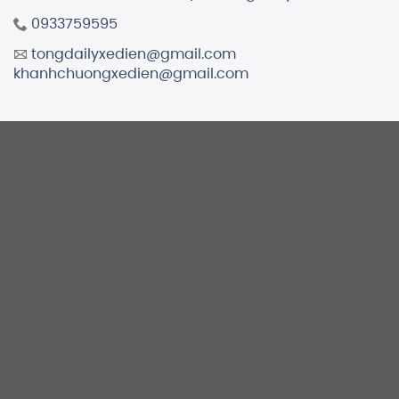
0933759595
tongdailyxedien@gmail.com
khanhchuongxedien@gmail.com