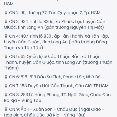
HCM
CN 2: 90, đường 77, Tân Quy, quận 7, Tp. HCM
CN 3: 934 Tỉnh lộ 826c, xã Phước Lại, huyện Cần
Giuộc, tỉnh Long An (gần trường Nguyễn Thị Một)
CN 4: 487 Tỉnh lộ 830 , ấp Tân Thành, Xã Tân Tập,
huyện Cần Giuộc , tỉnh Long An ( gần trường Đông
Thạnh và Tân Tập)
CN 5: 62 Quốc lộ 50, ấp Thuận Bắc, xã Thuận
Thành, huyện Cần Giuộc, tỉnh Long An (trường Thuận
Thành)
CN 6: 516-518 Đào Sư Tích, Phước Lộc, Nhà Bè
CN 7: 158 Duyên Hải, Cần Thạnh, Cần Giờ, TP.HCM
CN 8: 283 Lê Hồng Phong, TT. Ngãi Giao, Châu Đức,
Bà Rịa - Vũng Tàu
CN 9: Ấp 1 - Xuân Sơn - Châu Đức (Ngãi Giao -
Hòa Bình, Châu Đức, Bà Rịa - Vũng Tàu)