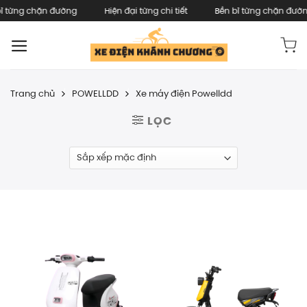
Skip
ừng chặn đường
Hiện đại từng chi tiết
Bền bỉ từng chặn đường
to
content
Trang chủ
/
POWELLDD
/
Xe máy điện Powelldd
LỌC