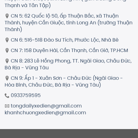
Thạnh và Tân Tập)
CN 5: 62 Quốc lộ 50, ấp Thuận Bắc, xã Thuận
Thành, huyện Cần Giuộc, tỉnh Long An (trường Thuận
Thành)
CN 6: 516-518 Đào Sư Tích, Phước Lộc, Nhà Bè
CN 7: 158 Duyên Hải, Cần Thạnh, Cần Giờ, TP.HCM
CN 8: 283 Lê Hồng Phong, TT. Ngãi Giao, Châu Đức,
Bà Rịa - Vũng Tàu
CN 9: Ấp 1 - Xuân Sơn - Châu Đức (Ngãi Giao -
Hòa Bình, Châu Đức, Bà Rịa - Vũng Tàu)
0933759595
tongdailyxedien@gmail.com
khanhchuongxedien@gmail.com