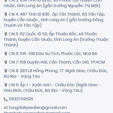
CN 3: 934 Tỉnh lộ 826c, xã Phước Lại, huyện Cần
Giuộc, tỉnh Long An (gần trường Nguyễn Thị Một)
CN 4: 487 Tỉnh lộ 830 , ấp Tân Thành, Xã Tân Tập,
huyện Cần Giuộc , tỉnh Long An ( gần trường Đông
Thạnh và Tân Tập)
CN 5: 62 Quốc lộ 50, ấp Thuận Bắc, xã Thuận
Thành, huyện Cần Giuộc, tỉnh Long An (trường Thuận
Thành)
CN 6: 516-518 Đào Sư Tích, Phước Lộc, Nhà Bè
CN 7: 158 Duyên Hải, Cần Thạnh, Cần Giờ, TP.HCM
CN 8: 283 Lê Hồng Phong, TT. Ngãi Giao, Châu Đức,
Bà Rịa - Vũng Tàu
CN 9: Ấp 1 - Xuân Sơn - Châu Đức (Ngãi Giao -
Hòa Bình, Châu Đức, Bà Rịa - Vũng Tàu)
0933759595
tongdailyxedien@gmail.com