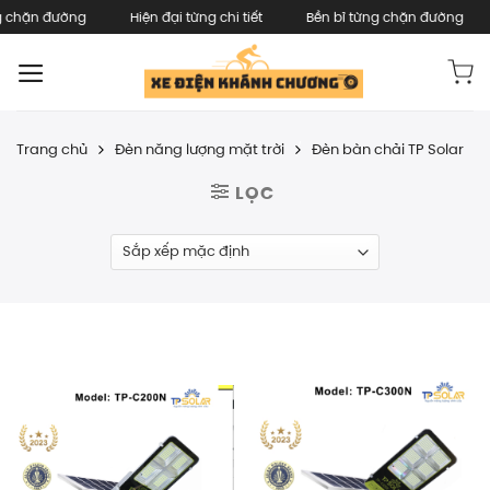
Skip
hặn đường
Hiện đại từng chi tiết
Bền bỉ từng chặn đường
H
to
content
Trang chủ
/
Đèn năng lượng mặt trời
/
Đèn bàn chải TP Solar
LỌC