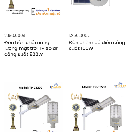
2.190.000
₫
1.250.000
₫
Đèn bàn chải năng
Đèn chùm cổ điển công
lượng mặt trời TP Solar
suất 100W
công suất 500W