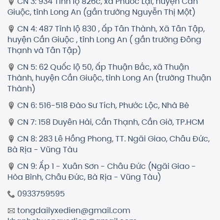
CN 3: 934 Tỉnh lộ 826c, xã Phước Lại, huyện Cần
Giuộc, tỉnh Long An (gần trường Nguyễn Thị Một)
CN 4: 487 Tỉnh lộ 830 , ấp Tân Thành, Xã Tân Tập,
huyện Cần Giuộc , tỉnh Long An ( gần trường Đông
Thạnh và Tân Tập)
CN 5: 62 Quốc lộ 50, ấp Thuận Bắc, xã Thuận
Thành, huyện Cần Giuộc, tỉnh Long An (trường Thuận
Thành)
CN 6: 516-518 Đào Sư Tích, Phước Lộc, Nhà Bè
CN 7: 158 Duyên Hải, Cần Thạnh, Cần Giờ, TP.HCM
CN 8: 283 Lê Hồng Phong, TT. Ngãi Giao, Châu Đức,
Bà Rịa - Vũng Tàu
CN 9: Ấp 1 - Xuân Sơn - Châu Đức (Ngãi Giao -
Hòa Bình, Châu Đức, Bà Rịa - Vũng Tàu)
0933759595
tongdailyxedien@gmail.com