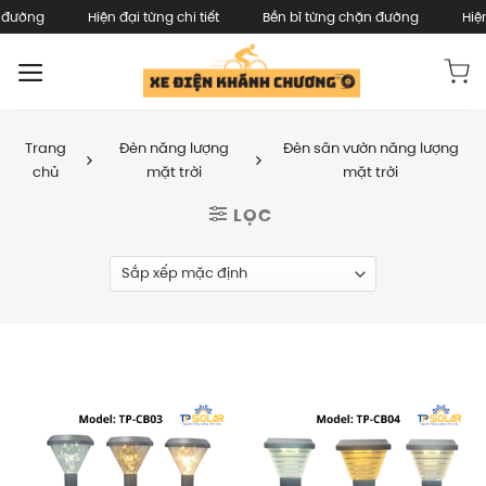
Skip
ờng
Hiện đại từng chi tiết
Bền bỉ từng chặn đường
Hiện đại
to
content
Trang
Đèn năng lượng
Đèn sân vườn năng lượng
/
/
chủ
mặt trời
mặt trời
LỌC