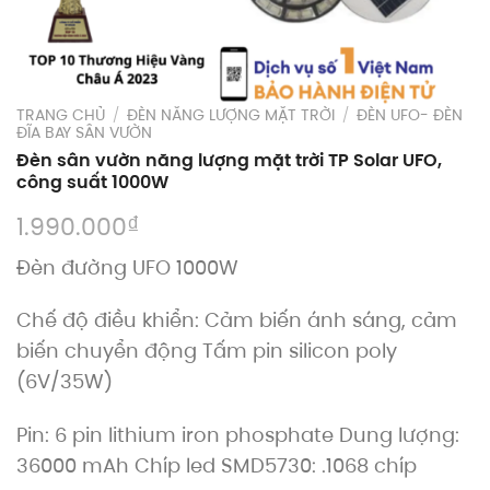
TRANG CHỦ
/
ĐÈN NĂNG LƯỢNG MẶT TRỜI
/
ĐÈN UFO- ĐÈN
ĐĨA BAY SÂN VƯỜN
Đèn sân vườn năng lượng mặt trời TP Solar UFO,
công suất 1000W
₫
1.990.000
Đèn đường UFO 1000W
Chế độ điều khiển: Cảm biến ánh sáng, cảm
biến chuyển động Tấm pin silicon poly
(6V/35W)
Pin: 6 pin lithium iron phosphate Dung lượng:
36000 mAh Chíp led SMD5730: .1068 chíp