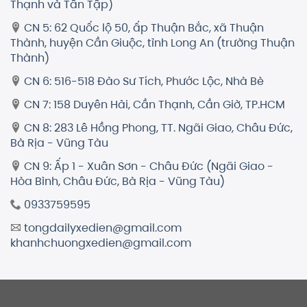
Thạnh và Tân Tập)
CN 5: 62 Quốc lộ 50, ấp Thuận Bắc, xã Thuận
Thành, huyện Cần Giuộc, tỉnh Long An (trường Thuận
Thành)
CN 6: 516-518 Đào Sư Tích, Phước Lộc, Nhà Bè
CN 7: 158 Duyên Hải, Cần Thạnh, Cần Giờ, TP.HCM
CN 8: 283 Lê Hồng Phong, TT. Ngãi Giao, Châu Đức,
Bà Rịa - Vũng Tàu
CN 9: Ấp 1 - Xuân Sơn - Châu Đức (Ngãi Giao -
Hòa Bình, Châu Đức, Bà Rịa - Vũng Tàu)
0933759595
tongdailyxedien@gmail.com
khanhchuongxedien@gmail.com