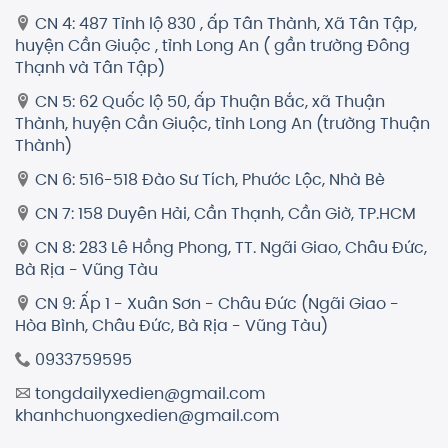
CN 4: 487 Tỉnh lộ 830 , ấp Tân Thành, Xã Tân Tập,
huyện Cần Giuộc , tỉnh Long An ( gần trường Đông
Thạnh và Tân Tập)
CN 5: 62 Quốc lộ 50, ấp Thuận Bắc, xã Thuận
Thành, huyện Cần Giuộc, tỉnh Long An (trường Thuận
Thành)
CN 6: 516-518 Đào Sư Tích, Phước Lộc, Nhà Bè
CN 7: 158 Duyên Hải, Cần Thạnh, Cần Giờ, TP.HCM
CN 8: 283 Lê Hồng Phong, TT. Ngãi Giao, Châu Đức,
Bà Rịa - Vũng Tàu
CN 9: Ấp 1 - Xuân Sơn - Châu Đức (Ngãi Giao -
Hòa Bình, Châu Đức, Bà Rịa - Vũng Tàu)
0933759595
tongdailyxedien@gmail.com
khanhchuongxedien@gmail.com