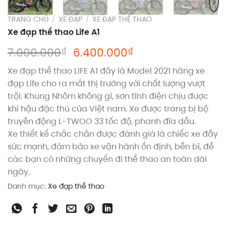
TRANG CHỦ
/
XE ĐẠP
/
XE ĐẠP THỂ THAO
Xe đạp thể thao Life A1
Giá
Giá
₫
₫
7.000.000
6.400.000
gốc
hiện
Xe đạp thể thao LIFE A1 đây là Model 2021 hãng xe
là:
tại
đạp Life cho ra mắt thị trường với chất lượng vượt
7.000.000₫.
là:
trội. Khung Nhôm không gỉ, sơn tĩnh điện chịu được
6.400.000₫.
khí hậu đặc thù của Việt nam. Xe được trang bị bộ
truyền động L-TWOO 33 tốc độ, phanh đĩa dầu.
Xe thiết kế chắc chắn được đánh giá là chiếc xe đầy
sức mạnh, đảm bảo xe vận hành ổn định, bền bỉ, để
các bạn có những chuyến đi thể thao an toàn dài
ngày.
Danh mục:
Xe đạp thể thao