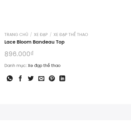
TRANG CHỦ
/
XE ĐẠP
/
XE ĐẠP THỂ THAO
Lace Bloom Bandeau Top
₫
896.000
Danh mục:
Xe đạp thể thao