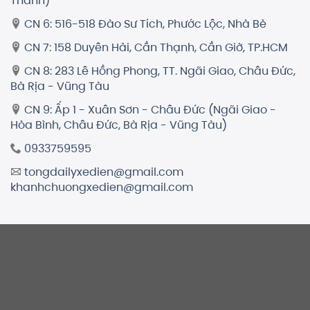
Thành)
CN 6: 516-518 Đào Sư Tích, Phước Lộc, Nhà Bè
CN 7: 158 Duyên Hải, Cần Thạnh, Cần Giờ, TP.HCM
CN 8: 283 Lê Hồng Phong, TT. Ngãi Giao, Châu Đức,
Bà Rịa - Vũng Tàu
CN 9: Ấp 1 - Xuân Sơn - Châu Đức (Ngãi Giao -
Hòa Bình, Châu Đức, Bà Rịa - Vũng Tàu)
0933759595
tongdailyxedien@gmail.com
khanhchuongxedien@gmail.com