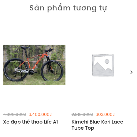
Sản phẩm tương tự
Giảm giá!
Giảm giá!
Giá
Giá
Giá
Giá
7.000.000
₫
6.400.000
₫
2.816.000
₫
603.000
₫
gốc
hiện
gốc
hiện
Xe đạp thể thao Life A1
Kimchi Blue Kori Lace
là:
tại
là:
tại
7.000.000₫.
là:
2.816.000₫.
là:
Tube Top
6.400.000₫.
603.000₫.