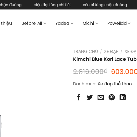
 đường
Hiện đại từng chi tiết
Bền bỉ từng chặn đường
Hiện
 thiệu
Before All
Yadea
Michi
Powelldd
TRANG CHỦ
/
XE ĐẠP
/
XE ĐẠ
Kimchi Blue Kori Lace Tu
Giá
₫
2.816.000
603.00
gốc
Danh mục:
Xe đạp thể thao
là:
2.816.0