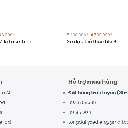
Giá
Giá
Giá
48.000
₫
5.200.000
₫
4.700.000
₫
c
hiện
gốc
hiện
Mila Lace Trim
Xe đạp thể thao Life B1
tại
là:
tại
16.000₫.
là:
5.200.000₫.
là:
2.548.000₫.
4.700.00
m
Hỗ trợ mua hàng
re All
Đặt hàng trực tuyến (8h
dea
0933759595
i
0919512011
elldd
tongdailyxedien@gmail.