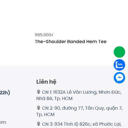
995.000
₫
The-Shoulder Banded Hem Tee
0₫.
Liên hệ
CN 1: 1632A Lê Văn Lương, Nhơn Đức,
-22h)
Nhà Bè, Tp. HCM
CN 2: 90, đường 77, Tân Quy, quận 7,
Tp. HCM
com
CN 3: 934 Tỉnh lộ 826c, xã Phước Lại,