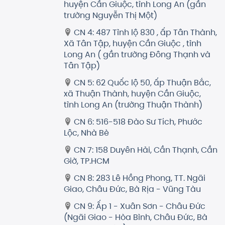
huyện Cần Giuộc, tỉnh Long An (gần
trường Nguyễn Thị Một)
CN 4: 487 Tỉnh lộ 830 , ấp Tân Thành,
Xã Tân Tập, huyện Cần Giuộc , tỉnh
Long An ( gần trường Đông Thạnh và
Tân Tập)
CN 5: 62 Quốc lộ 50, ấp Thuận Bắc,
xã Thuận Thành, huyện Cần Giuộc,
tỉnh Long An (trường Thuận Thành)
CN 6: 516-518 Đào Sư Tích, Phước
Lộc, Nhà Bè
CN 7: 158 Duyên Hải, Cần Thạnh, Cần
Giờ, TP.HCM
CN 8: 283 Lê Hồng Phong, TT. Ngãi
Giao, Châu Đức, Bà Rịa - Vũng Tàu
CN 9: Ấp 1 - Xuân Sơn - Châu Đức
(Ngãi Giao - Hòa Bình, Châu Đức, Bà