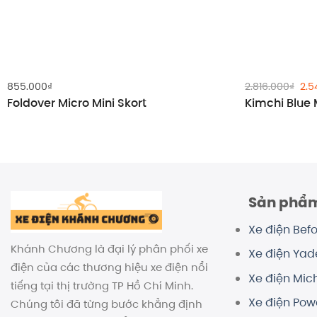
Giá
855.000
₫
2.816.000
₫
2.5
gố
Foldover Micro Mini Skort
Kimchi Blue 
là:
2.8
Sản phẩ
Xe điện Befo
Khánh Chương là đại lý phân phối xe
Xe điện Ya
điện của các thương hiệu xe điện nổi
Xe điện Mich
tiếng tại thị trường TP Hồ Chí Minh.
Xe điện Pow
Chúng tôi đã từng bước khẳng định