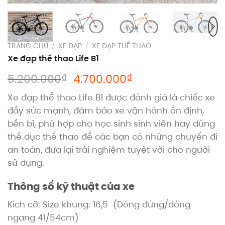
TRANG CHỦ
/
XE ĐẠP
/
XE ĐẠP THỂ THAO
Xe đạp thể thao Life B1
Giá
Giá
₫
₫
5.200.000
4.700.000
gốc
hiện
Xe đạp thể thao Life B1 được đánh giá là chiếc xe
là:
tại
đầy sức mạnh, đảm bảo xe vận hành ổn định,
5.200.000₫.
là:
bền bỉ, phù hợp cho học sinh sinh viên hay dùng
4.700.000₫.
thể dục thể thao để các bạn có những chuyến đi
an toàn, đưa lại trải nghiệm tuyệt vời cho người
sử dụng.
Thông số kỹ thuật của xe
Kích cỡ: Size khung: 16,5 (Dóng đứng/dóng
ngang 41/54cm)