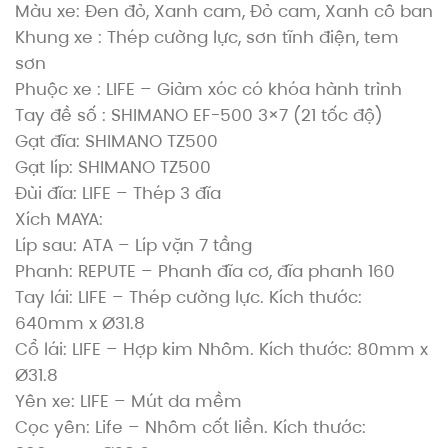
Màu xe: Đen đỏ, Xanh cam, Đỏ cam, Xanh cô ban
Khung xe : Thép cường lực, sơn tĩnh điện, tem
sơn
Phuộc xe : LIFE – Giảm xóc có khóa hành trình
Tay đề số : SHIMANO EF-500 3×7 (21 tốc độ)
Gạt đĩa: SHIMANO TZ500
Gạt líp: SHIMANO TZ500
Đùi đĩa: LIFE – Thép 3 đĩa
Xích MAYA:
Líp sau: ATA – Líp vặn 7 tầng
Phanh: REPUTE – Phanh đĩa cơ, đĩa phanh 160
Tay lái: LIFE – Thép cường lực. Kích thước:
640mm x Ø31.8
Cổ lái: LIFE – Hợp kim Nhôm. Kích thước: 80mm x
Ø31.8
Yên xe: LIFE – Mút da mềm
Cọc yên: Life – Nhôm cốt liền. Kích thước: