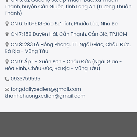
Thành, huyện Cần Giuộc, tỉnh Long An (trường Thuận
Thành)
CN 6: 516-518 Đào Sư Tích, Phước Lộc, Nhà Bè
CN 7: 158 Duyên Hải, Cần Thạnh, Cần Giờ, TP.HCM
CN 8: 283 Lê Hồng Phong, TT. Ngãi Giao, Châu Đức,
Bà Rịa - Vũng Tàu
CN 9: Ấp 1 - Xuân Sơn - Châu Đức (Ngãi Giao -
Hòa Bình, Châu Đức, Bà Rịa - Vũng Tàu)
0933759595
tongdailyxedien@gmail.com
khanhchuongxedien@gmail.com