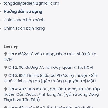
tongdailyxedien@gmail.com
Hướng dẫn sử dụng
Chính sách bảo hành
Chính sách bán hàng
Liên hệ
CN 1: 1632A Lê Văn Lương, Nhơn Đức, Nhà Bè, Tp.
HCM
CN 2: 90, đường 77, Tân Quy, quận 7, Tp. HCM
CN 3: 934 Tỉnh lộ 826c, xã Phước Lại, huyện Cần
Giuộc, tỉnh Long An (gần trường Nguyễn Thị Một)
CN 4: 487 Tỉnh lộ 830 , ấp Tân Thành, Xã Tân Tập,
huyện Cần Giuộc , tỉnh Long An ( gần trường Đông
Thạnh và Tân Tập)
CN 5: 62 Quốc lộ 50, ấp Thuận Bắc, xã Thuận