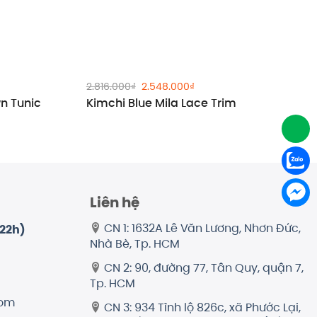
Giá
Giá
2.816.000
₫
2.548.000
₫
gốc
hiện
n Tunic
Kimchi Blue Mila Lace Trim
là:
tại
2.816.000₫.
là:
2.548.000₫.
Liên hệ
CN 1: 1632A Lê Văn Lương, Nhơn Đức,
-22h)
Nhà Bè, Tp. HCM
CN 2: 90, đường 77, Tân Quy, quận 7,
Tp. HCM
com
CN 3: 934 Tỉnh lộ 826c, xã Phước Lại,