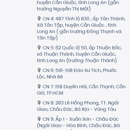
huyện Cần Giuộc, tỉnh Long An (gần
trường Nguyễn Thị Một)
CN 4: 487 Tỉnh lộ 830 , ấp Tân Thành,
Xã Tân Tập, huyện Cần Giuộc , tỉnh
Long An ( gần trường Đông Thạnh và
Tân Tập)
CN 5: 62 Quốc lộ 50, ấp Thuận Bắc,
xã Thuận Thành, huyện Cần Giuộc,
tỉnh Long An (trường Thuận Thành)
CN 6: 516-518 Đào Sư Tích, Phước
Lộc, Nhà Bè
CN 7: 158 Duyên Hải, Cần Thạnh, Cần
Giờ, TP.HCM
CN 8: 283 Lê Hồng Phong, TT. Ngãi
Giao, Châu Đức, Bà Rịa - Vũng Tàu
CN 9: Ấp 1 - Xuân Sơn - Châu Đức
(Ngãi Giao - Hòa Bình, Châu Đức, Bà