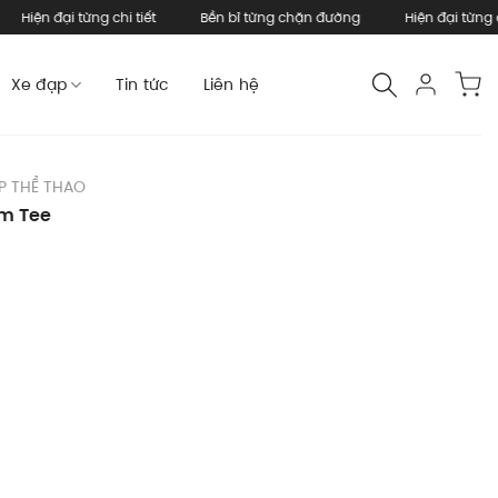
iện đại từng chi tiết
Bền bỉ từng chặn đường
Hiện đại từng chi ti
Xe đạp
Tin tức
Liên hệ
P THỂ THAO
m Tee