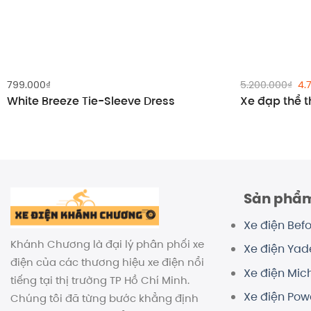
Gi
799.000
₫
5.200.000
₫
4.
gố
White Breeze Tie-Sleeve Dress
Xe đạp thể th
là:
5.
Sản phẩ
Xe điện Befo
Khánh Chương là đại lý phân phối xe
Xe điện Ya
điện của các thương hiệu xe điện nổi
Xe điện Mich
tiếng tại thị trường TP Hồ Chí Minh.
Xe điện Pow
Chúng tôi đã từng bước khẳng định