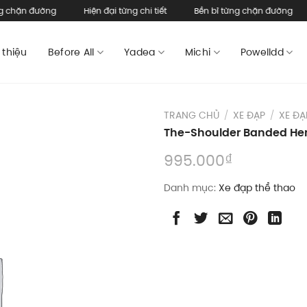
hặn đường
Hiện đại từng chi tiết
Bền bỉ từng chặn đường
H
 thiệu
Before All
Yadea
Michi
Powelldd
TRANG CHỦ
/
XE ĐẠP
/
XE ĐẠ
The-Shoulder Banded He
₫
995.000
Danh mục:
Xe đạp thể thao