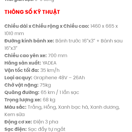
THÔNG SỐ KỸ THUẬT
Chiều dài x Chiều rộng x Chiều cao:
1460 x 665 x
1010 mm
Đường kính bánh xe:
Bánh trước 16″x3″ + Bánh sau
16″x3″
Chiều cao yên xe:
700 mm
Hãng sản xuất:
YADEA
Vận tốc tối đa:
35 km/h
Loại acquy:
Graphene 48V – 26Ah
Chở vật nặng:
75kg
Quãng đường:
65 km / 1 lần sạc
Trọng lượng xe:
68 kg
Màu sắc:
Trắng, Hồng, Xanh bạc hà, Xanh dương,
Kem sữa
Động cơ xe:
Điện 3 pha
Sạc điện:
Sạc đầy tự ngắt