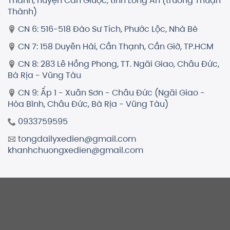
Thành, huyện Cần Giuộc, tỉnh Long An (trường Thuận
Thành)
CN 6: 516-518 Đào Sư Tích, Phước Lộc, Nhà Bè
CN 7: 158 Duyên Hải, Cần Thạnh, Cần Giờ, TP.HCM
CN 8: 283 Lê Hồng Phong, TT. Ngãi Giao, Châu Đức,
Bà Rịa - Vũng Tàu
CN 9: Ấp 1 - Xuân Sơn - Châu Đức (Ngãi Giao -
Hòa Bình, Châu Đức, Bà Rịa - Vũng Tàu)
0933759595
tongdailyxedien@gmail.com
khanhchuongxedien@gmail.com