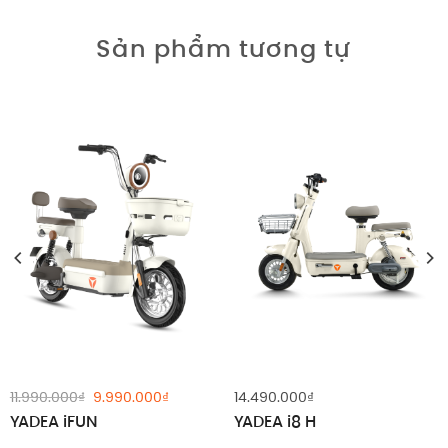
Sản phẩm tương tự
Giảm giá!
Giá
Giá
11.990.000
₫
9.990.000
₫
14.490.000
₫
gốc
hiện
YADEA iFUN
YADEA i8 H
là:
tại
11.990.000₫.
là: