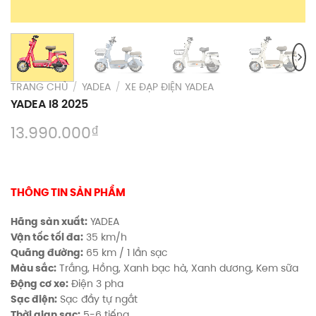
TRANG CHỦ
/
YADEA
/
XE ĐẠP ĐIỆN YADEA
YADEA I8 2025
₫
13.990.000
THÔNG TIN SẢN PHẨM
Hãng sản xuất:
YADEA
Vận tốc tối đa:
35 km/h
Quãng đường:
65 km / 1 lần sạc
Màu sắc:
Trắng, Hồng, Xanh bạc hà, Xanh dương, Kem sữa
Động cơ xe:
Điện 3 pha
Sạc điện:
Sạc đầy tự ngắt
Thời gian sạc:
5-6 tiếng