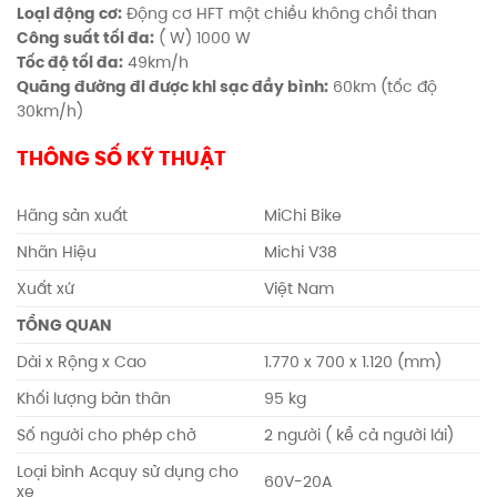
Loại động cơ:
Động cơ HFT một chiều không chổi than
Công suất tối đa:
( W) 1000 W
Tốc độ tối đa:
49km/h
Quãng đường đi được khi sạc đầy bình:
60km (tốc độ
30km/h)
THÔNG SỐ KỸ THUẬT
Hãng sản xuất
MiChi Bike
Nhãn Hiệu
Michi V38
Xuất xứ
Việt Nam
TỔNG QUAN
Dài x Rộng x Cao
1.770 x 700 x 1.120 (mm)
Khối lượng bản thân
95 kg
Số người cho phép chở
2 người ( kể cả người lái)
Loại bình Acquy sử dụng cho
60V-20A
xe