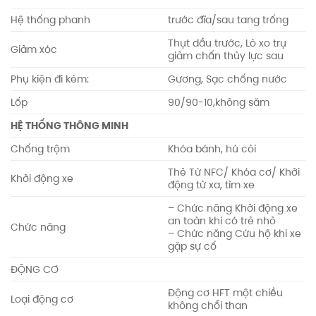
Hệ thống phanh
trước đĩa/sau tang trống
Thụt dầu trước, Lò xo trụ
Giảm xóc
giảm chấn thủy lực sau
Phụ kiện đi kèm:
Gương, Sạc chống nước
Lốp
90/90-10,không săm
HỆ THỐNG THÔNG MINH
Chống trộm
Khóa bánh, hú còi
Thẻ Từ NFC/ Khóa cơ/ Khởi
Khởi động xe
động từ xa, tìm xe
– Chức năng Khởi động xe
an toàn khi có trẻ nhỏ
Chức năng
– Chức năng Cứu hộ khi xe
gặp sự cố
ĐỘNG CƠ
Động cơ HFT một chiều
Loại động cơ
không chổi than