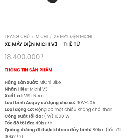
TRANG CHỦ
/
MICHI
/
XE MÁY ĐIỆN MICHI
XE MÁY ĐIỆN MICHI V3 – THẺ TỪ
₫
18.400.000
THÔNG TIN SẢN PHẨM
Hãng sản xuất:
MiChi Bike
Nhãn Hiệu:
Michi V3
Xuất xứ:
Việt Nam
Loại bình Acquy sử dụng cho xe:
60V-20A
Loại động cơ:
Động cơ một chiều không chổi than
Công suất tối đa:
( W) 1000 W
Tốc độ tối đa:
49km/h
Quãng đường đi được khi sạc đầy bình:
80km (tốc độ
30km/h)