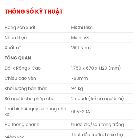
THÔNG SỐ KỸ THUẬT
Hãng sản xuất
MiChi Bike
Nhãn Hiệu
Michi V3
Xuất xứ
Việt Nam
TỔNG QUAN
Dài x Rộng x Cao
1.750 x 670 x 1.120 (mm)
Chiều cao yên
780mm
Khối lượng bản thân
94 kg
Số người cho phép chở
2 người ( kể cả người lái)
Loại bình Acquy sử dụng cho
60V-20A
xe
Hệ thống phanh
trước đĩa/sau tang trống
Thụt dầu trước, Lò xo trụ
Giảm xóc