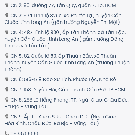
CN 2: 90, đường 77, Tân Quy, quận 7, Tp. HCM
CN 3: 934 Tỉnh lộ 826c, xã Phước Lại, huyện Cần
Giuộc, tỉnh Long An (gần trường Nguyễn Thị Một)
CN 4: 487 Tỉnh lộ 830 , ấp Tân Thành, Xã Tân Tập,
huyện Cần Giuộc , tỉnh Long An ( gần trường Đông
Thạnh và Tân Tập)
CN 5: 62 Quốc lộ 50, ấp Thuận Bắc, xã Thuận
Thành, huyện Cần Giuộc, tỉnh Long An (trường Thuận
Thành)
CN 6: 516-518 Đào Sư Tích, Phước Lộc, Nhà Bè
CN 7: 158 Duyên Hải, Cần Thạnh, Cần Giờ, TP.HCM
CN 8: 283 Lê Hồng Phong, TT. Ngãi Giao, Châu Đức,
Bà Rịa - Vũng Tàu
CN 9: Ấp 1 - Xuân Sơn - Châu Đức (Ngãi Giao -
Hòa Bình, Châu Đức, Bà Rịa - Vũng Tàu)
0933759595