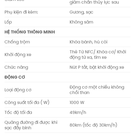
giảm chấn thủy lực sau
Phụ kiện đi kèm:
Gương, sạc
Lốp
Không săm
HỆ THỐNG THÔNG MINH
Chống trộm
Khóa bánh, hú còi
Thẻ Từ NFC/ Khóa cơ/ Khởi
Khởi động xe
động từ xa, tìm xe
Chức năng
Nút P tắt, bật khởi động xe
ĐỘNG CƠ
Động cơ một chiều không
Loại động cơ
chổi than
Công suất tối đa ( W)
1000 W
Tốc độ tối đa
49km/h
Quãng đường đi được khi
80km (tốc độ 30km/h)
sạc đầy bình