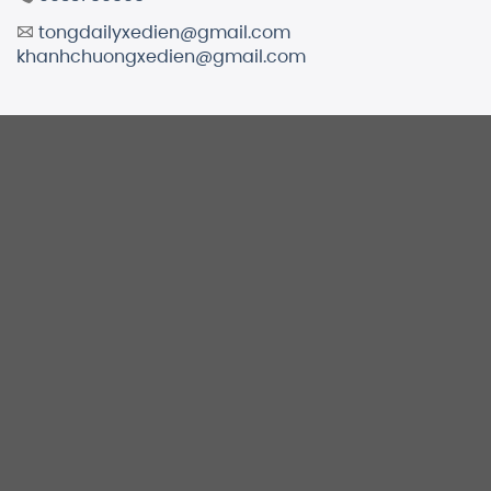
tongdailyxedien@gmail.com
khanhchuongxedien@gmail.com