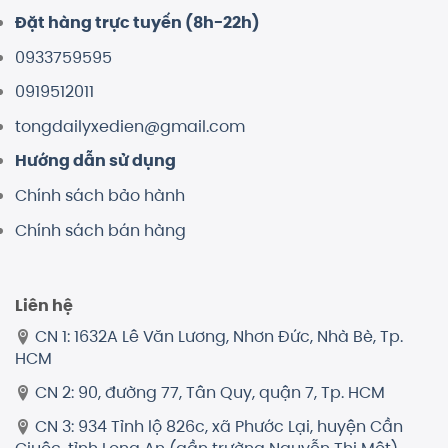
Đặt hàng trực tuyến (8h-22h)
0933759595
0919512011
tongdailyxedien@gmail.com
Hướng dẫn sử dụng
Chính sách bảo hành
Chính sách bán hàng
Liên hệ
CN 1: 1632A Lê Văn Lương, Nhơn Đức, Nhà Bè, Tp.
HCM
CN 2: 90, đường 77, Tân Quy, quận 7, Tp. HCM
CN 3: 934 Tỉnh lộ 826c, xã Phước Lại, huyện Cần