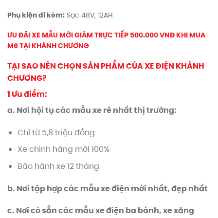
Phụ kiện đi kèm:
Sạc 48V, 12AH
ƯU ĐÃI XE MẪU MỚI GIẢM TRỰC TIẾP 500.000 VNĐ KHI MUA
M6 TẠI KHÁNH CHƯƠNG
TẠI SAO NÊN CHỌN SẢN PHẨM CỦA XE ĐIỆN KHÁNH
CHƯƠNG?
1 Ưu điểm:
a. Nơi hội tụ các mẫu xe rẻ nhất thị trường:
Chỉ từ 5,8 triệu đồng
Xe chính hãng mới 100%
Bảo hành xe 12 tháng
b. Nơi tập hợp các mẫu xe điện mới nhất, đẹp nhất
c. Nơi có sẵn các mẫu xe điện ba bánh, xe xăng