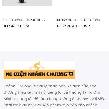
g
Khoảng
Khoả
15.500.000
₫
–
16.240.000
₫
14.350.000
₫
–
15.600.000
₫
giá:
giá:
BEFORE ALL S9
BEFORE ALL – BV2
từ
từ
.000₫
15.500.000₫
14.35
đến
đến
.000₫
16.240.000₫
15.60
Khánh Chương là đại lý phân phối xe điện của các
thương hiệu xe điện nổi tiếng tại thị trường TP Hồ Chí
Minh. Chúng tôi đã từng bước khẳng định mình với việc
phát triển dịch vụ và sản phẩm cao cấp cho khách