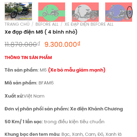
TRANG CHỦ
/
BEFORE ALL
/
XE ĐẠP ĐIỆN BEFORE ALL
Xe đạp điện M6 ( 4 bình nhỏ)
Giá
Giá
₫
₫
11.870.000
9.300.000
gốc
hiện
là:
tại
THÔNG TIN SẢN PHẨM
11.870.000₫.
là:
Tên sản phẩm
: M6
(Xe bỏ mẫu giảm mạnh)
9.300.000₫.
Mã sản phẩm
: BFAM6
Xuất xứ
:Việt Nam
Đơn vị phân phối sản phẩm: Xe điện Khánh Chương
50 Km/ 1 lần sạc
: trong điều kiện tiêu chuẩn
Khung bạc đen tem màu
: Bạc, Xanh, Cam, Đỏ, Xanh lá