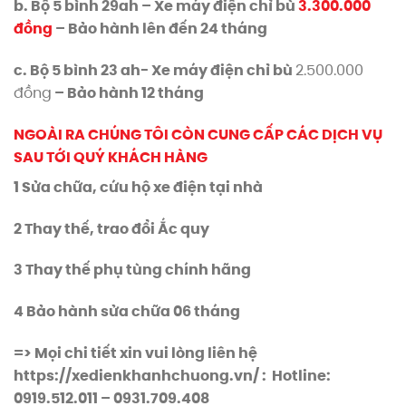
b. Bộ 5 bình 29ah – Xe máy điện chỉ bù
3.300.000
đồng
– Bảo hành lên đến 24 tháng
c. Bộ 5 bình 23 ah- Xe máy điện chỉ bù
2.500.000
đồng
– Bảo hành 12 tháng
NGOÀI RA CHÚNG TÔI CÒN CUNG CẤP CÁC DỊCH VỤ
SAU TỚI QUÝ KHÁCH HÀNG
1 Sửa chữa, cứu hộ xe điện tại nhà
2 Thay thế, trao đổi Ắc quy
3 Thay thế phụ tùng chính hãng
4 Bảo hành sửa chữa 06 tháng
=> Mọi chi tiết xin vui lòng liên hệ
https://xedienkhanhchuong.vn/ :
Hotline:
0919.512.011 – 0931.709.408