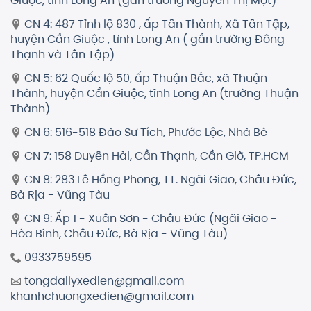
Giuộc, tỉnh Long An (gần trường Nguyễn Thị Một)
CN 4: 487 Tỉnh lộ 830 , ấp Tân Thành, Xã Tân Tập,
huyện Cần Giuộc , tỉnh Long An ( gần trường Đông
Thạnh và Tân Tập)
CN 5: 62 Quốc lộ 50, ấp Thuận Bắc, xã Thuận
Thành, huyện Cần Giuộc, tỉnh Long An (trường Thuận
Thành)
CN 6: 516-518 Đào Sư Tích, Phước Lộc, Nhà Bè
CN 7: 158 Duyên Hải, Cần Thạnh, Cần Giờ, TP.HCM
CN 8: 283 Lê Hồng Phong, TT. Ngãi Giao, Châu Đức,
Bà Rịa - Vũng Tàu
CN 9: Ấp 1 - Xuân Sơn - Châu Đức (Ngãi Giao -
Hòa Bình, Châu Đức, Bà Rịa - Vũng Tàu)
0933759595
tongdailyxedien@gmail.com
khanhchuongxedien@gmail.com