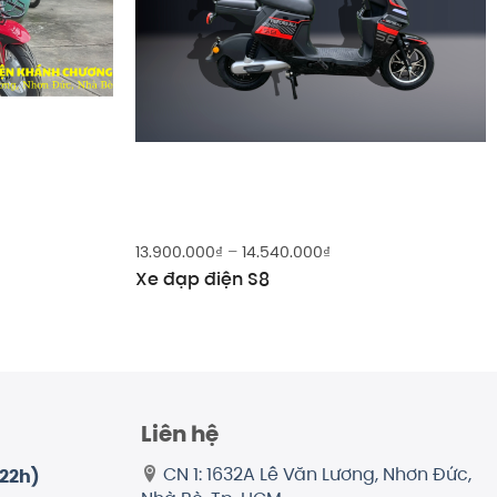
Khoảng
13.900.000
₫
–
14.540.000
₫
giá:
Xe đạp điện S8
từ
13.900.000₫
000₫.
đến
14.540.000₫
Liên hệ
CN 1: 1632A Lê Văn Lương, Nhơn Đức,
-22h)