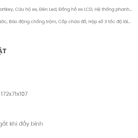
rtkey, Cứu hộ xe, Đèn Led, Đồng hồ xe LCD, Hệ thống phanh…
c, Báo động chống trộm, Cốp chứa đồ, Hộp số 3 tốc độ lái…
ẬT
172x71x107
ắt khi đầy bình