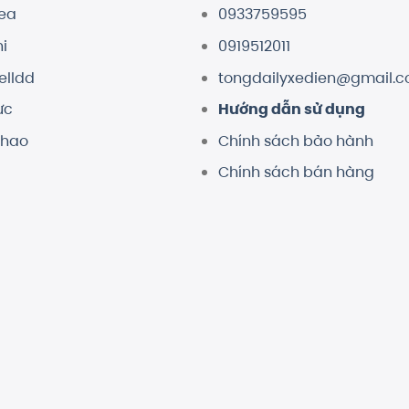
dea
0933759595
i
0919512011
elldd
tongdailyxedien@gmail.
ực
Hướng dẫn sử dụng
thao
Chính sách bảo hành
Chính sách bán hàng