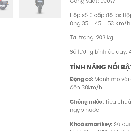
Công suất: 900W
Hộp số 3 cấp độ lái: Hộ
ứng 35 – 45 – 53 Km/h
Tải trọng: 203 kg
Số lượng bình ác quy: 
TÍNH NĂNG NỔI BẬ
Động cơ:
Mạnh mẽ với c
đến 38km/h
Chống nước:
Tiêu chuẩ
ngập nước
Khoá smartkey
: Sử dụ