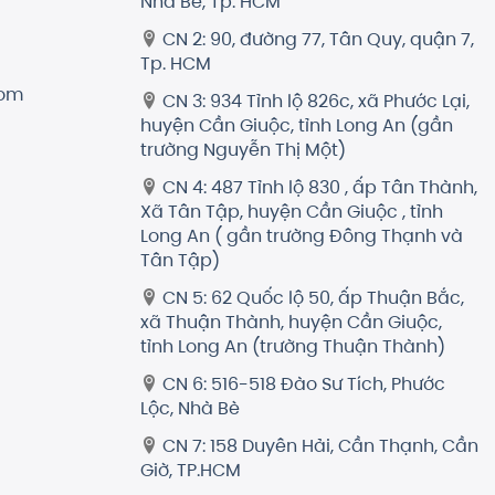
Nhà Bè, Tp. HCM
CN 2: 90, đường 77, Tân Quy, quận 7,
Tp. HCM
com
CN 3: 934 Tỉnh lộ 826c, xã Phước Lại,
huyện Cần Giuộc, tỉnh Long An (gần
trường Nguyễn Thị Một)
CN 4: 487 Tỉnh lộ 830 , ấp Tân Thành,
Xã Tân Tập, huyện Cần Giuộc , tỉnh
Long An ( gần trường Đông Thạnh và
Tân Tập)
CN 5: 62 Quốc lộ 50, ấp Thuận Bắc,
xã Thuận Thành, huyện Cần Giuộc,
tỉnh Long An (trường Thuận Thành)
CN 6: 516-518 Đào Sư Tích, Phước
Lộc, Nhà Bè
CN 7: 158 Duyên Hải, Cần Thạnh, Cần
Giờ, TP.HCM