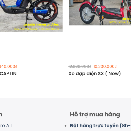
á
Giá
Giá
Giá
.640.000
₫
12.020.000
₫
10.300.000
₫
c
hiện
gốc
hiện
 CAPTIN
Xe đạp điện S3 ( New)
tại
là:
tại
140.000₫.
là:
12.020.000₫.
là:
12.640.000₫.
10.300.
m
Hỗ trợ mua hàng
re All
Đặt hàng trực tuyến (8h