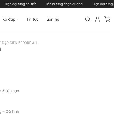
ại từng chi tiết
Bền bỉ từng chặn đường
Hiện đại từng chi tiết
Xe đạp
Tin tức
Liên hệ
E ĐẠP ĐIỆN BEFORE ALL
8
/1 lần sạc
g – Cá Tính