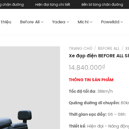
đường
Hiện đại từng chi tiết
Bền bỉ từng chặn đường
Hiện đ
 thiệu
Before All
Yadea
Michi
Powelldd
TRANG CHỦ
/
BEFORE ALL
/
X
Xe đạp điện BEFORE ALL S
₫
14.840.000
THÔNG TIN SẢN PHẨM
Tốc độ tối đa
: 38km/h
Quãng đường di chuyển:
80km
Thời gian sạc đầy:
06 – 08h
Thiết kế
: Hiện đại – Năng độn