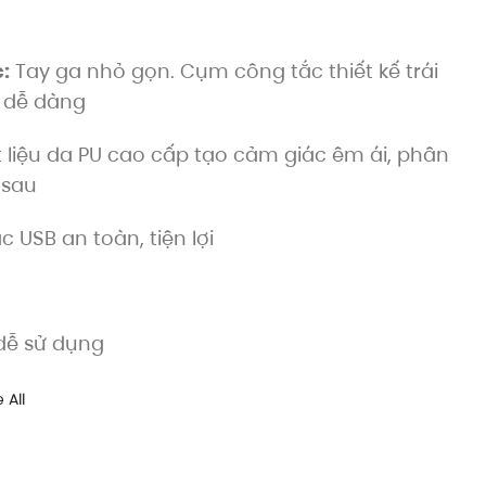
:
Tay ga nhỏ gọn. Cụm công tắc thiết kế trái
e dễ dàng
t liệu da PU cao cấp tạo cảm giác êm ái, phân
 sau
c USB an toàn, tiện lợi
 dễ sử dụng
 All