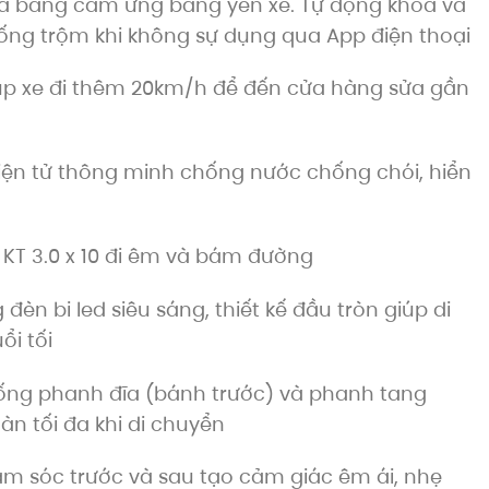
a bằng cảm ứng bằng yên xe. Tự động khoá và
hống trộm khi không sự dụng qua App điện thoại
p xe đi thêm 20km/h để đến cửa hàng sửa gần
ện tử thông minh chống nước chống chói, hiển
KT 3.0 x 10 đi êm và bám đường
 đèn bi led siêu sáng, thiết kế đầu tròn giúp di
ổi tối
ống phanh đĩa (bánh trước) và phanh tang
àn tối đa khi di chuyển
m sóc trước và sau tạo cảm giác êm ái, nhẹ