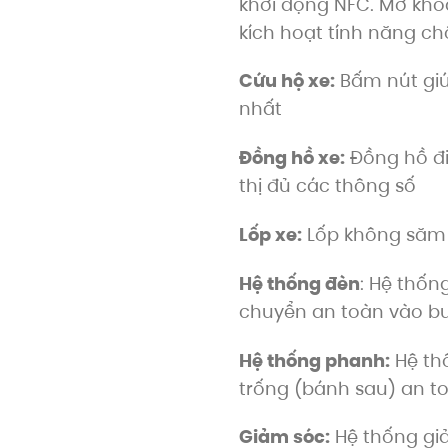
khởi động NFC. Mở khó
kích hoạt tính năng c
Cứu hộ xe:
Bấm nút giú
nhất
Đồng hồ xe:
Đồng hồ đi
thị đủ các thông số
Lốp xe:
Lốp không săm 
Hệ thống đèn
: Hệ thống
chuyển an toàn vào bu
Hệ thống phanh:
Hệ th
trống (bánh sau) an to
Giảm sóc:
Hệ thống giả