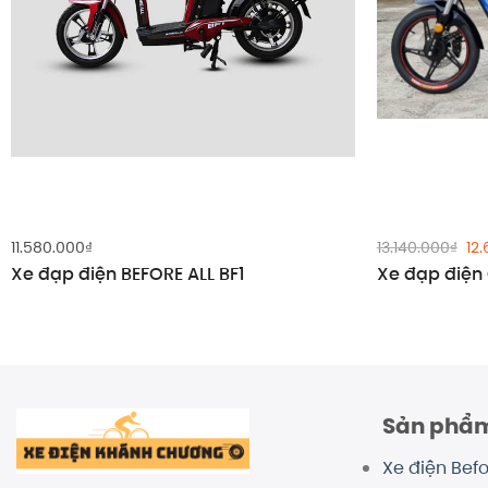
Gi
11.580.000
₫
13.140.000
₫
12
gố
Xe đạp điện BEFORE ALL BF1
Xe đạp điện
là:
13.
Sản phẩ
Xe điện Befo