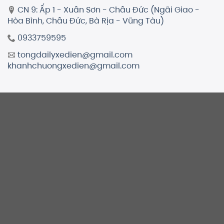
CN 9: Ấp 1 - Xuân Sơn - Châu Đức (Ngãi Giao -
Hòa Bình, Châu Đức, Bà Rịa - Vũng Tàu)
0933759595
tongdailyxedien@gmail.com
khanhchuongxedien@gmail.com