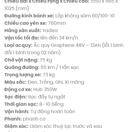
Chiều dài x Chiều rộng x Chiều cao:
1550 x 665 x
1025 (mm)
Đường kính bánh xe:
Lốp không săm 60/100-10
Chiều cao yên xe:
760mm
Hãng sản xuất:
Yadea
Vận tốc tối đa:
lên đến 34 km/h
Loại acquy:
Ắc quy Graphene 48V – 13Ah (lỗi 1 bình
đổi 1 bình trong 02 năm)
Chở vật nặng:
75 kg
Quãng đường:
65 km / 1 lần sạc
Trọng lượng xe:
73 kg
Màu sắc:
Đen, Trắng, Ghi, Xi măng
Động cơ xe:
Hub 350W
Sạc điện:
Sạc đầy tự ngắt
Thời gian sạc:
8- 10 tiếng
Vận hành:
Tự động hoàn toàn
Phanh:
phanh cơ
Giảm xóc:
Giảm xóc thuỷ lực trước và sau