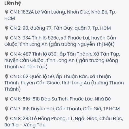
Liên hệ
CN 1: 1632A Lê Văn Lương, Nhơn Đức, Nhà Bè, Tp.
HCM
CN 2: 90, đường 77, Tân Quy, quận 7, Tp. HCM
CN 3: 934 Tỉnh lộ 826c, xã Phước Lại, huyện Cần
Giuộc, tỉnh Long An (gần trường Nguyễn Thị Một)
CN 4: 487 Tỉnh lộ 830 , ấp Tân Thành, Xã Tân Tập,
huyện Cần Giuộc , tỉnh Long An ( gần trường Đông
Thạnh và Tân Tập)
CN 5: 62 Quốc lộ 50, ấp Thuận Bắc, xã Thuận
Thành, huyện Cần Giuộc, tỉnh Long An (trường Thuận
Thành)
CN 6: 516-518 Đào Sư Tích, Phước Lộc, Nhà Bè
CN 7: 158 Duyên Hải, Cần Thạnh, Cần Giờ, TP.HCM
CN 8: 283 Lê Hồng Phong, TT. Ngãi Giao, Châu Đức,
Bà Rịa - Vũng Tàu