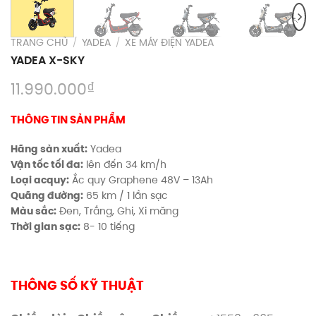
TRANG CHỦ
/
YADEA
/
XE MÁY ĐIỆN YADEA
YADEA X-SKY
₫
11.990.000
THÔNG TIN SẢN PHẨM
Hãng sản xuất:
Yadea
Vận tốc tối đa:
lên đến 34 km/h
Loại acquy:
Ắc quy Graphene 48V – 13Ah
Quãng đường:
65 km / 1 lần sạc
Màu sắc:
Đen, Trắng, Ghi, Xi măng
Thời gian sạc:
8- 10 tiếng
THÔNG SỐ KỸ THUẬT