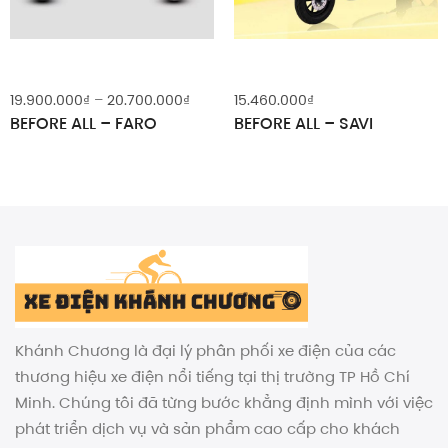
ng
Khoảng
19.900.000
₫
–
20.700.000
₫
15.460.000
₫
giá:
BEFORE ALL – FARO
BEFORE ALL – SAVI
từ
0.000₫
19.900.000₫
đến
0.000₫
20.700.000₫
Khánh Chương là đại lý phân phối xe điện của các
thương hiệu xe điện nổi tiếng tại thị trường TP Hồ Chí
Minh. Chúng tôi đã từng bước khẳng định mình với việc
phát triển dịch vụ và sản phẩm cao cấp cho khách