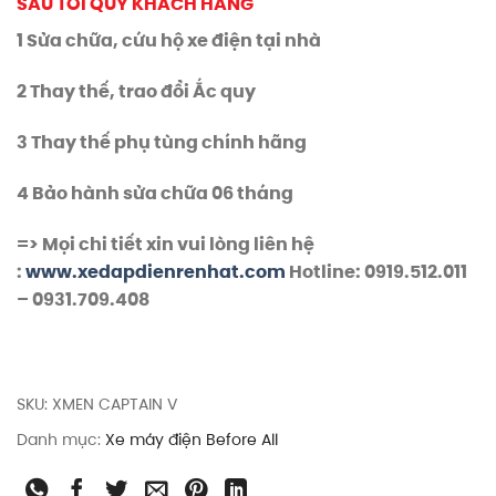
SAU TỚI QUÝ KHÁCH HÀNG
1 Sửa chữa, cứu hộ xe điện tại nhà
2 Thay thế, trao đổi Ắc quy
3 Thay thế phụ tùng chính hãng
4 Bảo hành sửa chữa 06 tháng
=> Mọi chi tiết xin vui lòng liên hệ
:
www.xedapdienrenhat.com
Hotline: 0919.512.011
– 0931.709.408
SKU:
XMEN CAPTAIN V
Danh mục:
Xe máy điện Before All