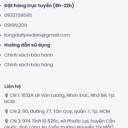
Đặt hàng trực tuyến (8h-22h)
0933759595
0919512011
tongdailyxedien@gmail.com
Hướng dẫn sử dụng
Chính sách bảo hành
Chính sách bán hàng
Liên hệ
CN 1: 1632A Lê Văn Lương, Nhơn Đức, Nhà Bè, Tp.
HCM
CN 2: 90, đường 77, Tân Quy, quận 7, Tp. HCM
CN 3: 934 Tỉnh lộ 826c, xã Phước Lại, huyện Cần
Giuộc, tỉnh Long An (gần trường Nguyễn Thị Một)