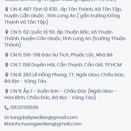
CN 4: 487 Tỉnh lộ 830 , ấp Tân Thành, Xã Tân Tập,
huyện Cần Giuộc , tỉnh Long An ( gần trường Đông
Thạnh và Tân Tập)
CN 5: 62 Quốc lộ 50, ấp Thuận Bắc, xã Thuận
Thành, huyện Cần Giuộc, tỉnh Long An (trường Thuận
Thành)
CN 6: 516-518 Đào Sư Tích, Phước Lộc, Nhà Bè
CN 7: 158 Duyên Hải, Cần Thạnh, Cần Giờ, TP.HCM
CN 8: 283 Lê Hồng Phong, TT. Ngãi Giao, Châu Đức,
Bà Rịa - Vũng Tàu
CN 9: Ấp 1 - Xuân Sơn - Châu Đức (Ngãi Giao -
Hòa Bình, Châu Đức, Bà Rịa - Vũng Tàu)
0933759595
tongdailyxedien@gmail.com
khanhchuongxedien@gmail.com