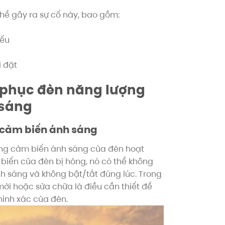
thể gây ra sự cố này, bao gồm:
yếu
i đặt
 phục đèn năng lượng
 sáng
g cảm biến ánh sáng
ng cảm biến ánh sáng của đèn hoạt
iến của đèn bị hỏng, nó có thể không
 sáng và không bật/tắt đúng lúc. Trong
mới hoặc sửa chữa là điều cần thiết để
ính xác của đèn.