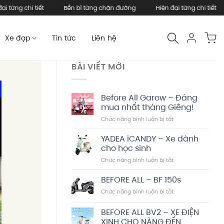
i tiết
Bền bỉ từng chặn đường
Hiện đại từng chi tiết
Bền 
Xe đạp
Tin tức
Liên hệ
BÀI VIẾT MỚI
Before All Garow – Đáng
mua nhất tháng Giêng!
ở
Chức năng bình luận bị tắt
Before
All
YADEA iCANDY – Xe dành
Garow
cho học sinh
–
ở
Chức năng bình luận bị tắt
Đáng
YADEA
mua
iCANDY
BEFORE ALL – BF 150s
nhất
–
tháng
ở
Chức năng bình luận bị tắt
Xe
Giêng!
BEFORE
dành
ALL
BEFORE ALL BV2 – XE ĐIỆN
cho
–
học
XINH CHO NÀNG ĐẾN