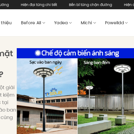
Hiện đại từng chi tiết
Bền bỉ từng chặn đường
Hiện đại từng ch
 thiệu
Before All
Yadea
Michi
Powelldd
mặt
?
t giải
t kiệm
 tại
vào ban
ẽ cùng