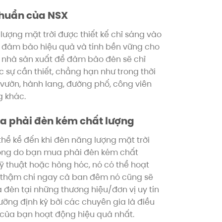
 chuẩn của NSX
lượng mặt trời được thiết kế chỉ sáng vào
để đảm bảo hiệu quả và tính bền vững cho
a nhà sản xuất để đảm bảo đèn sẽ chỉ
 sự cần thiết, chẳng hạn như trong thời
 vườn, hành lang, đường phố, công viên
g khác.
ua phải đèn kém chất lượng
hể kể đến khi đèn năng lượng mặt trời
hỏng do bạn mua phải đèn kém chất
ỹ thuật hoặc hỏng hóc, nó có thể hoạt
thậm chí ngay cả ban đêm nó cũng sẽ
đèn tại những thương hiệu/đơn vị uy tín
ỡng định kỳ bởi các chuyên gia là điều
của bạn hoạt động hiệu quả nhất.