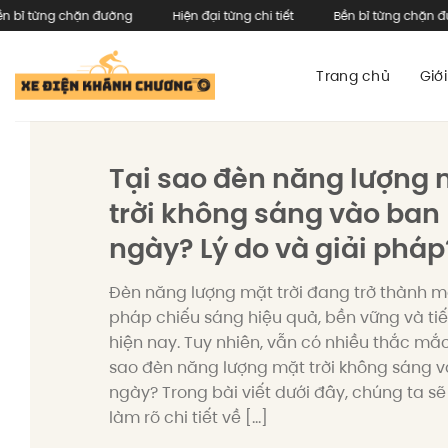
Skip
g chặn đường
Hiện đại từng chi tiết
Bền bỉ từng chặn đường
to
content
Trang chủ
Giới
Tại sao đèn năng lượng 
trời không sáng vào ban
ngày? Lý do và giải pháp
Đèn năng lượng mặt trời đang trở thành mộ
pháp chiếu sáng hiệu quả, bền vững và tiế
hiện nay. Tuy nhiên, vẫn có nhiều thắc mắc
sao đèn năng lượng mặt trời không sáng 
ngày? Trong bài viết dưới đây, chúng ta s
làm rõ chi tiết về […]