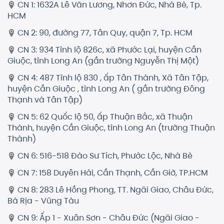
CN 1: 1632A Lê Văn Lương, Nhơn Đức, Nhà Bè, Tp.
HCM
CN 2: 90, đường 77, Tân Quy, quận 7, Tp. HCM
CN 3: 934 Tỉnh lộ 826c, xã Phước Lại, huyện Cần
Giuộc, tỉnh Long An (gần trường Nguyễn Thị Một)
CN 4: 487 Tỉnh lộ 830 , ấp Tân Thành, Xã Tân Tập,
huyện Cần Giuộc , tỉnh Long An ( gần trường Đông
Thạnh và Tân Tập)
CN 5: 62 Quốc lộ 50, ấp Thuận Bắc, xã Thuận
Thành, huyện Cần Giuộc, tỉnh Long An (trường Thuận
Thành)
CN 6: 516-518 Đào Sư Tích, Phước Lộc, Nhà Bè
CN 7: 158 Duyên Hải, Cần Thạnh, Cần Giờ, TP.HCM
CN 8: 283 Lê Hồng Phong, TT. Ngãi Giao, Châu Đức,
Bà Rịa - Vũng Tàu
CN 9: Ấp 1 - Xuân Sơn - Châu Đức (Ngãi Giao -