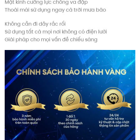
Mặt kính cường lực chống va đập
Thoải mái sử dụng ngay cả trời mưa bão
Không cần đi dây rắc rối
Sử dụng tất cả mọi nơi không có điện lưới
Giải pháp cho mọi vấn đề chiếu sáng