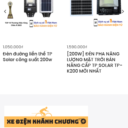
1.050.000
₫
1.590.000
₫
Đèn đường liền thể TP
[200W] ĐÈN PHA NĂNG
Solar công suất 200w
LƯỢNG MẶT TRỜI BẢN
NÂNG CẤP TP SOLAR TP-
K200 MỚI NHẤT