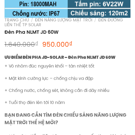
TRANG CHỦ
/
ĐÈN NĂNG LƯỢNG MẶT TRỜI
/
ĐÈN ĐƯỜNG
LIỀN THỂ TP SOLAR
Đèn Pha NLMT JD 60W
Giá
Giá
₫
₫
1.640.000
950.000
gốc
hiện
là:
tại
ƯU ĐIỂM ĐÈN PHA JD-SOLAR – Đèn Pha NLMT JD 60W
1.640.000₫.
là:
+ Vỏ nhôm đúc nguyên khối – tản nhiệt tốt
950.000₫.
+ Mặt kính cường lực – chống chịu va đập
+ Chống nước, chống sét, không cần đi dây nhiều
+ Tuổi thọ đèn lên tới 10 năm
BẠN ĐANG CẦN TÌM ĐÈN CHIẾU SÁNG NĂNG LƯỢNG
MẶT TRỜI THẾ HỆ MỚI?