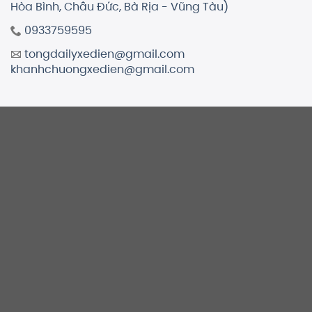
Hòa Bình, Châu Đức, Bà Rịa - Vũng Tàu)
0933759595
tongdailyxedien@gmail.com
khanhchuongxedien@gmail.com