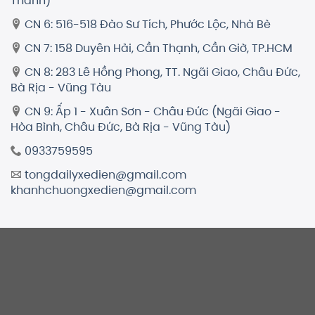
Thành)
CN 6: 516-518 Đào Sư Tích, Phước Lộc, Nhà Bè
CN 7: 158 Duyên Hải, Cần Thạnh, Cần Giờ, TP.HCM
CN 8: 283 Lê Hồng Phong, TT. Ngãi Giao, Châu Đức,
Bà Rịa - Vũng Tàu
CN 9: Ấp 1 - Xuân Sơn - Châu Đức (Ngãi Giao -
Hòa Bình, Châu Đức, Bà Rịa - Vũng Tàu)
0933759595
tongdailyxedien@gmail.com
khanhchuongxedien@gmail.com