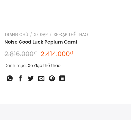
TRANG CHỦ
/
XE ĐẠP
/
XE ĐẠP THỂ THAO
Noise Good Luck Peplum Cami
Giá
Giá
₫
₫
2.816.000
2.414.000
gốc
hiện
Danh mục:
Xe đạp thể thao
là:
tại
2.816.000₫.
là:
2.414.000₫.