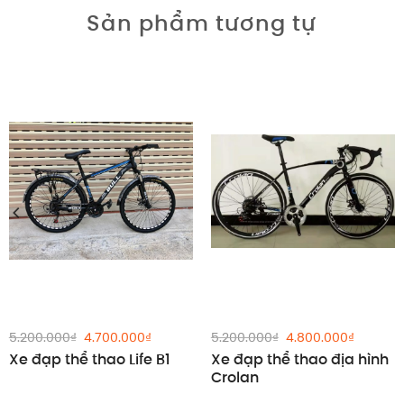
Sản phẩm tương tự
Giảm giá!
Giảm giá!
Giá
Giá
Giá
Giá
5.200.000
₫
4.700.000
₫
5.200.000
₫
4.800.000
₫
gốc
hiện
gốc
hiện
Xe đạp thể thao Life B1
Xe đạp thể thao địa hình
là:
tại
là:
tại
5.200.000₫.
là:
5.200.000₫.
là:
Crolan
4.700.000₫.
4.800.0